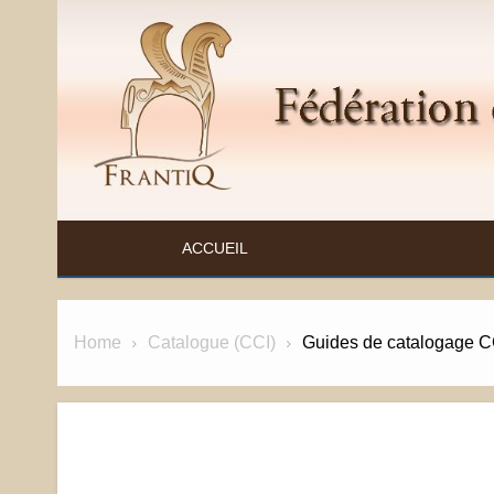
Skip
to
content
FÉDÉRATION ET RESSOURCES SUR L'ANTIQ
ACCUEIL
Home
Catalogue (CCI)
Guides de catalogage C