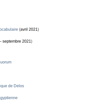
vocabulaire
(
avril 2021
)
 – septembre 2021
)
iquorum
gique de Delos
égyptienne