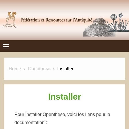
Skip
to
content
Frantiq
FÉDÉRATION ET RESSOURCES SUR L'ANTIQUITÉ
Home
Opentheso
Installer
Installer
Pour installer Opentheso, voici les liens pour la
documentation :