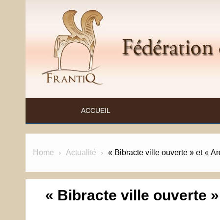
Skip
to
content
FÉDÉRATION ET RESSOURCES SUR L'ANTIQ
ACCUEIL
Home
Actualité
« Bibracte ville ouverte » et «
« Bibracte ville ouverte 