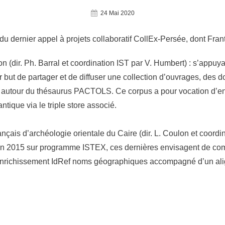
Posted
24 Mai 2020
On
u dernier appel à projets collaboratif CollEx-Persée, dont Frant
(dir. Ph. Barral et coordination IST par V. Humbert) : s’appuya
r but de partager et de diffuser une collection d’ouvrages, de
autour du thésaurus PACTOLS. Ce corpus a pour vocation d’enric
ique via le triple store associé.
rançais d’archéologie orientale du Caire (dir. L. Coulon et coordi
r en 2015 sur programme ISTEX, ces dernières envisagent de com
un enrichissement IdRef noms géographiques accompagné d’un