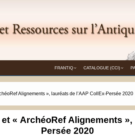
Frantiq
UITÉ
FRANTIQ
CATALOGUE (CCI)
P
 ArchéoRef Alignements », lauréats de l’AAP CollEx-Persée 2020
» et « ArchéoRef Alignements »,
Persée 2020