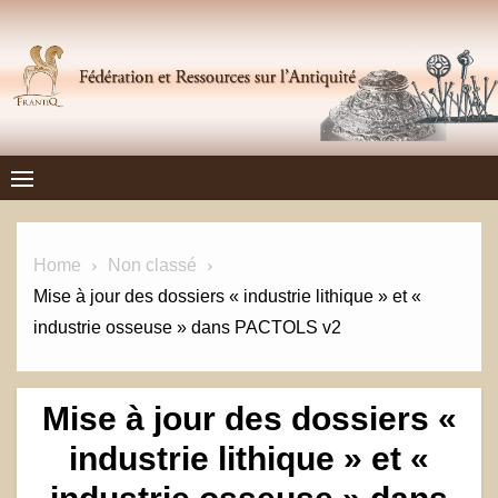
Skip
to
content
Frantiq
FÉDÉRATION ET RESSOURCES SUR L'ANTIQUITÉ
Home
Non classé
Mise à jour des dossiers « industrie lithique » et «
industrie osseuse » dans PACTOLS v2
Mise à jour des dossiers «
industrie lithique » et «