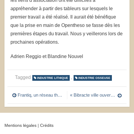
les liens d’association ont été difficiles à
appréhender à partir des tableurs sur lesquels le
premier travail a été réalisé. Il aurait été bénéfique
que la prise en main de Opentheso se fasse dès les
premières étapes du travail. Nous y veillerons lors de
prochaines opérations.
Adrien Reggio et Blandine Nouvel
Tagged
,
INDUSTRIE LITHIQUE
INDUSTRIE OSSEUSE
Navigation
Frantiq, un réseau thématique en archéologie
« Bibracte ville ouverte » et « ArchéoRef Alignements », lauréats de l’AAP CollEx-Persée 2020
de
l’article
Mentions légales
|
Crédits