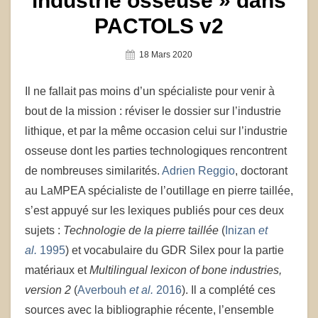
industrie osseuse » dans
PACTOLS v2
Posted
18 Mars 2020
On
Il ne fallait pas moins d’un spécialiste pour venir à
bout de la mission : réviser le dossier sur l’industrie
lithique, et par la même occasion celui sur l’industrie
osseuse dont les parties technologiques rencontrent
de nombreuses similarités.
Adrien Reggio
, doctorant
au LaMPEA spécialiste de l’outillage en pierre taillée,
s’est appuyé sur les lexiques publiés pour ces deux
sujets :
Technologie de la pierre taillée
(
Inizan
et
al.
1995
) et vocabulaire du GDR Silex pour la partie
matériaux et
Multilingual lexicon of bone industries,
version 2
(
Averbouh
et al.
2016
). Il a complété ces
sources avec la bibliographie récente, l’ensemble