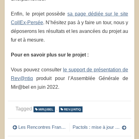
Enfin, le projet possède
sa page dédiée sur le site
CollEx-Persée
. N’hésitez pas à y faire un tour, nous y
déposerons les résultats et les avancées du projet au
fur et à mesure.
Pour en savoir plus sur le projet :
Vous pouvez consulter
le support de présentation de
Rev@ntiq
produit pour l’Assemblée Générale de
Mir@bel en juin 2022.
Tagged
,
MIR@BEL
REV@NTIQ
Navigation
Les Rencontres Frantiq 2023, c’est demain !
Pactols : mise à jour de la traduction de plus de 9000 concepts
de