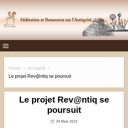
Skip
to
content
Frantiq
FÉDÉRATION ET RESSOURCES SUR L'ANTIQUITÉ
Home
Actualité
Le projet Rev@ntiq se poursuit
Le projet Rev@ntiq se
poursuit
Posted
29 Mars 2023
On