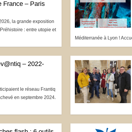
e France – Paris
 2026, la grande exposition
réhistoire : entre utopie et
Méditerranée à Lyon ! Acc
ev@ntiq – 2022-
icipaient le réseau Frantiq
 achevé en septembre 2024.
hes flash : 6 outils