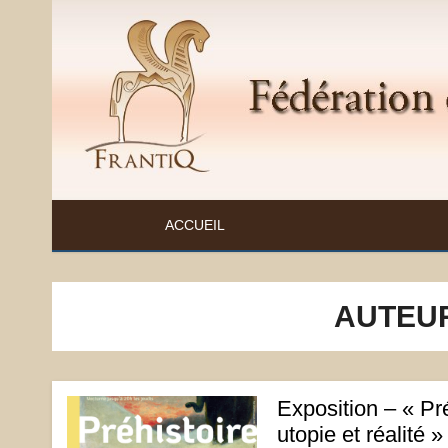
Skip
to
content
FÉDÉRATION ET RESSOURCES SUR L'ANTIQ
ACCUEIL
AUTEUR
Exposition – « Pré
utopie et réalité » 