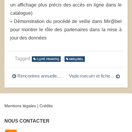
un affichage plus précis des accès en ligne dans le
catalogue)
• Démonstration du procédé de veille dans Mir@bel
pour montrer le rôle des partenaires dans la mise à
jour des données
Tagged
,
C@FÉ FRANTIQ
MIR@BEL
Navigation
Rencontres annuelles de Frantiq 2024
Vade-mecum et fiches flash : 6 outils produits par le GT Archives !
de
l’article
Mentions légales
|
Crédits
NOUS CONTACTER