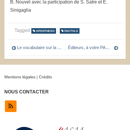
B. Nouvel avec la participation de S. Satre et E.
Sinigaglia
Tagged
,
OPENTHESO
PACTOLS
Navigation
Le vocabulaire sur la Mort dans PACTOLS continue sa réorganisation
Éditeurs, à votre PACTOLS !
de
l’article
Mentions légales
|
Crédits
NOUS CONTACTER