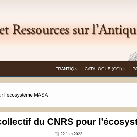
Frantiq
UITÉ
FRANTIQ
CATALOGUE (CCI)
P
our l’écosystème MASA
 collectif du CNRS pour l’écos
Posted
22 Juin 2022