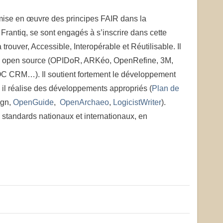
a mise en œuvre des principes FAIR dans la
rantiq, se sont engagés à s’inscrire dans cette
à trouver, Accessible, Interopérable et Réutilisable. Il
ils open source (OPIDoR, ARKéo, OpenRefine, 3M,
OC CRM…). Il soutient fortement le développement
n, il réalise des développements appropriés (
Plan de
ign,
OpenGuide
,
OpenArchaeo
,
LogicistWriter
).
s standards nationaux et internationaux, en