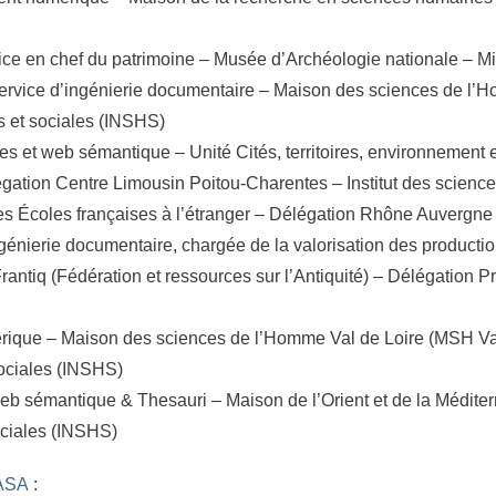
trice en chef du patrimoine – Musée d’Archéologie nationale – Mi
service d’ingénierie documentaire – Maison des sciences de l
s et sociales (INSHS)
s et web sémantique – Unité Cités, territoires, environnement
gation Centre Limousin Poitou-Charentes – Institut des scienc
s Écoles françaises à l’étranger – Délégation Rhône Auvergne
ngénierie documentaire, chargée de la valorisation des product
antiq (Fédération et ressources sur l’Antiquité) – Délégation P
rique – Maison des sciences de l’Homme Val de Loire (MSH Val
sociales (INSHS)
Web sémantique & Thesauri – Maison de l’Orient et de la Médi
ociales (INSHS)
MASA
: