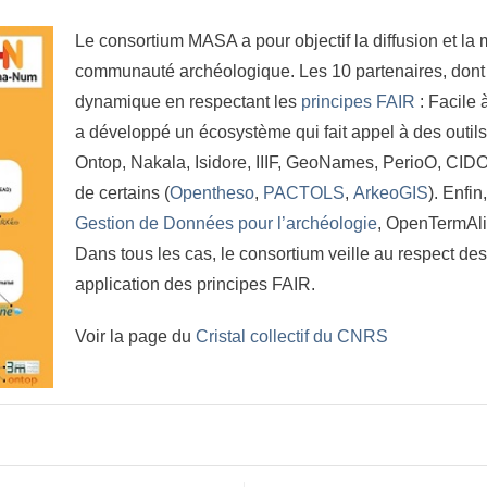
Le consortium MASA a pour objectif la diffusion et l
communauté archéologique. Les 10 partenaires, dont F
dynamique en respectant les
principes FAIR
: Facile 
a développé un écosystème qui fait appel à des out
Ontop, Nakala, Isidore, IIIF, GeoNames, PerioO, CID
de certains (
Opentheso
,
PACTOLS
,
ArkeoGIS
). Enfi
Gestion de Données pour l’archéologie
, OpenTermAl
Dans tous les cas, le consortium veille au respect de
application des principes FAIR.
Voir la page du
Cristal collectif du CNRS