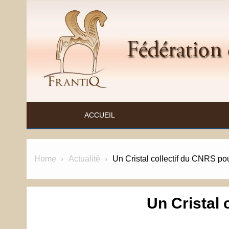
Skip
to
content
FÉDÉRATION ET RESSOURCES SUR L'ANTIQ
ACCUEIL
Home
Actualité
Un Cristal collectif du CNRS p
Un Cristal