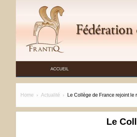
Skip
to
content
FÉDÉRATION ET RESSOURCES SUR L'ANTIQ
ACCUEIL
Home
Actualité
Le Collège de France rejoint le 
Le Coll