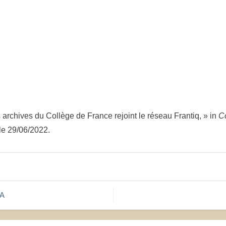
On
es archives du Collège de France rejoint le réseau Frantiq, » in
Co
le 29/06/2022.
SA