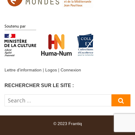
Lettre d'information
|
Logos
|
Connexion
RECHERCHER SUR LE SITE :
Search
SE
for:
© 2023 Frantiq