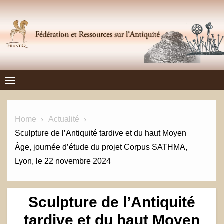
Skip
to
content
Frantiq
FÉDÉRATION ET RESSOURCES SUR L'ANTIQUITÉ
Home
Actualité
Sculpture de l’Antiquité tardive et du haut Moyen
Âge, journée d’étude du projet Corpus SATHMA,
Lyon, le 22 novembre 2024
Sculpture de l’Antiquité
tardive et du haut Moyen