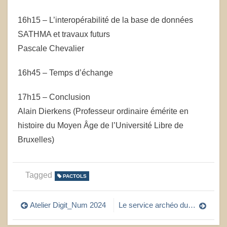
16h15 – L’interopérabilité de la base de données
SATHMA et travaux futurs
Pascale Chevalier
16h45 – Temps d’échange
17h15 – Conclusion
Alain Dierkens (Professeur ordinaire émérite en
histoire du Moyen Âge de l’Université Libre de
Bruxelles)
Tagged
PACTOLS
Navigation
Atelier Digit_Num 2024
Le service archéo du Val de Marne entièrement dans le catalogue Frantiq !
de