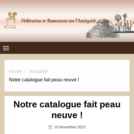
Skip
to
content
Frantiq
FÉDÉRATION ET RESSOURCES SUR L'ANTIQUITÉ
Home
Actualité
Notre catalogue fait peau neuve !
Notre catalogue fait peau
neuve !
Posted
16 Novembre 2023
On