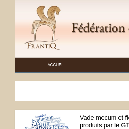
Skip
to
content
FÉDÉRATION ET RESSOURCES SUR L'ANTIQ
ACCUEIL
Vade-mecum et fic
produits par le GT