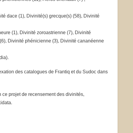
nité dace (1), Divinité(s) grecque(s) (58), Divinité
eure (1), Divinité zoroastrienne (7), Divinité
 (6), Divinité phénicienne (3), Divinité cananéenne
dia).
’indexation des catalogues de Frantiq et du Sudoc dans
 ce projet de recensement des divinités,
idata.