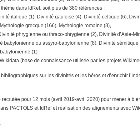
 thème dans IdRef, soit plus de 380 références :
nité italique (1), Divinité gauloise (4), Divinité celtique (6), Divi
, Mythologie grecque (166), Mythologie romaine (8),
, Divinité phrygienne ou thraco-phrygienne (2), Divinité d’Asie-Min
nité babylonienne ou assyro-babylonienne (8), Divinité sémitique
-babylonienne (1).
c Wikidata (base de connaissance utilisée par les projets Wikime
s bibliographiques sur les divinités et les héros et d’enrichir l
recrutée pour 12 mois (avril 2019-avril 2020) pour mener à bien
dans PACTOLS et IdRef et réalisation des alignements avec Wik
.