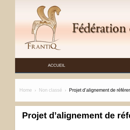
Skip
to
content
FÉDÉRATION ET RESSOURCES SUR L'ANTIQ
ACCUEIL
Home
Non classé
Projet d’alignement de référen
Projet d’alignement de réf