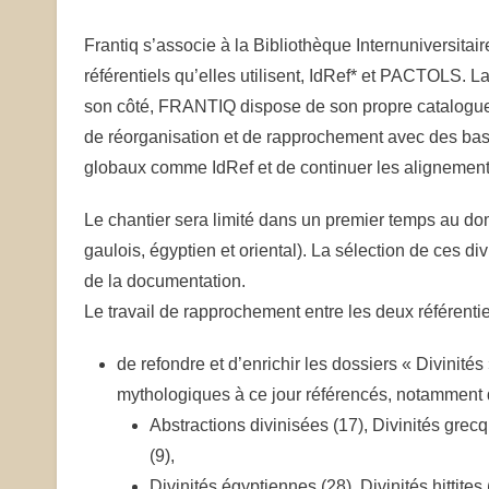
Frantiq s’associe à la Bibliothèque Internuniversitai
référentiels qu’elles utilisent, IdRef* et PACTOLS. L
son côté, FRANTIQ dispose de son propre catalogue c
de réorganisation et de rapprochement avec des base
globaux comme IdRef et de continuer les alignement
Le chantier sera limité dans un premier temps au do
gaulois, égyptien et oriental). La sélection de ces di
de la documentation.
Le travail de rapprochement entre les deux référentiel
de refondre et d’enrichir les dossiers « Divini
mythologiques à ce jour référencés, notamment d
Abstractions divinisées (17), Divinités grec
(9),
Divinités égyptiennes (28), Divinités hittites