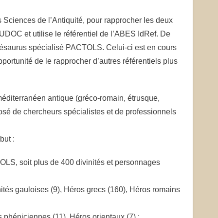
s Sciences de l’Antiquité, pour rapprocher les deux
SUDOC et utilise le référentiel de l’ABES IdRef. De
thésaurus spécialisé PACTOLS. Celui-ci est en cours
rtunité de le rapprocher d’autres référentiels plus
méditerranéen antique (gréco-romain, étrusque,
mposé de chercheurs spécialistes et de professionnels
but :
OLS, soit plus de 400 divinités et personnages
inités gauloises (9), Héros grecs (160), Héros romains
és phéniciennes (11), Héros orientaux (7) ;