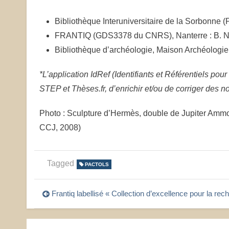
Bibliothèque Interuniversitaire de la Sorbonne 
FRANTIQ (GDS3378 du CNRS), Nanterre : B. 
Bibliothèque d’archéologie, Maison Archéologie
*L’application IdRef (Identifiants et Référentiels p
STEP et Thèses.fr, d’enrichir et/ou de corriger des no
Photo : Sculpture d’Hermès, double de Jupiter Am
CCJ, 2008)
Tagged
PACTOLS
Navigation
Frantiq labellisé « Collection d’excellence pour la rec
de
l’article