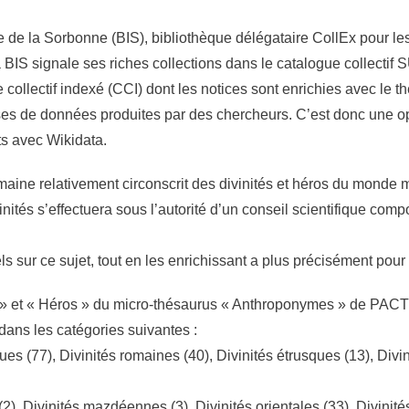
On
re de la Sorbonne (BIS), bibliothèque délégataire CollEx pour le
a BIS signale ses riches collections dans le catalogue collectif 
ollectif indexé (CCI) dont les notices sont enrichies avec le 
s de données produites par des chercheurs. C’est donc une oppo
s avec Wikidata.
maine relativement circonscrit des divinités et héros du monde 
vinités s’effectuera sous l’autorité d’un conseil scientifique co
s sur ce sujet, tout en les enrichissant a plus précisément pour 
tés » et « Héros » du micro-thésaurus « Anthroponymes » de PACT
ans les catégories suivantes :
ques (77), Divinités romaines (40), Divinités étrusques (13), Div
 (2), Divinités mazdéennes (3), Divinités orientales (33), Divinit