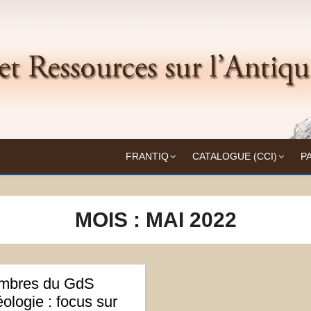
Frantiq
UITÉ
FRANTIQ
CATALOGUE (CCI)
P
MOIS :
MAI 2022
embres du GdS
logie : focus sur